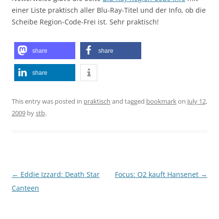
einer Liste praktisch aller Blu-Ray-Titel und der Info, ob die
Scheibe Region-Code-Frei ist. Sehr praktisch!
share
share
share
This entry was posted in
praktisch
and tagged
bookmark
on
July 12,
2009
by
stb
.
Post
←
Eddie Izzard: Death Star
Focus: O2 kauft Hansenet
→
navigation
Canteen