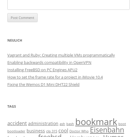
NEULICH
Vagrant and Ruby: Creating multiple VMs programmatically
Enabling backwards compatibility in OpenVPN
Installing FreeBSD on PC Engines APU2
How to set the frame rate for a project in iMovie 10.4
Fixing the Wemos D1 Mini DHT22 Shield
TAGS
bookmark
accident
administration
ash
bash
boot
Eisenbahn
cool
business
bootloader
clp 315
Doctor Who
freebsd