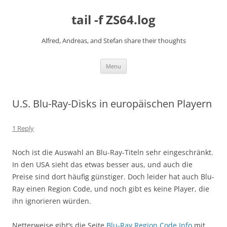
Skip
to
tail -f ZS64.log
content
Alfred, Andreas, and Stefan share their thoughts
Menu
U.S. Blu-Ray-Disks in europäischen Playern
1 Reply
Noch ist die Auswahl an Blu-Ray-Titeln sehr eingeschränkt.
In den USA sieht das etwas besser aus, und auch die
Preise sind dort häufig günstiger. Doch leider hat auch Blu-
Ray einen Region Code, und noch gibt es keine Player, die
ihn ignorieren würden.
Netterweise gibt’s die Seite
Blu-Ray Region Code Info
mit