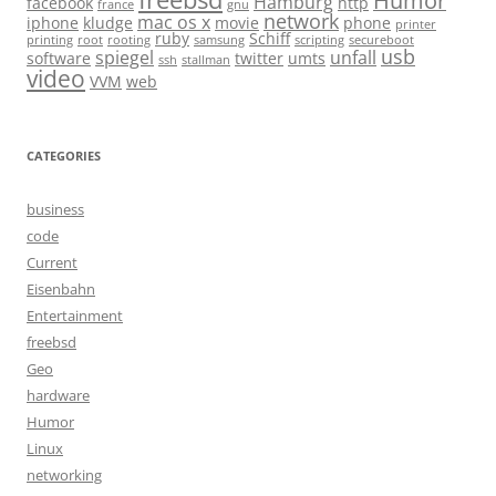
Humor
Hamburg
facebook
http
france
gnu
network
mac os x
iphone
kludge
movie
phone
printer
ruby
Schiff
printing
root
rooting
samsung
scripting
secureboot
usb
spiegel
unfall
software
twitter
umts
ssh
stallman
video
VVM
web
CATEGORIES
business
code
Current
Eisenbahn
Entertainment
freebsd
Geo
hardware
Humor
Linux
networking